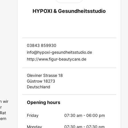
HYPOXI & Gesundheitsstudio
03843 859930
info@hypoxi-gesundheitsstudio.de
http://www.figur-beautycare.de
Gleviner Strasse 18
Güstrow 18273
Deutschland
n wir
Opening hours
r
 Rat
Friday
07:30 am
-
06:00 pm
hern
Monday
07:30 am
-
07:30 pm