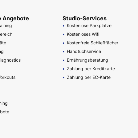
e Angebote
Studio-Services
aining
Kostenlose Parkplätze
bereich
Kostenloses Wifi
äte
Kostenfreie Schließfächer
ing
Handtuchservice
Diagnostics
Ernährungsberatung
e
Zahlung per Kreditkarte
orkouts
Zahlung per EC-Karte
ning
bote