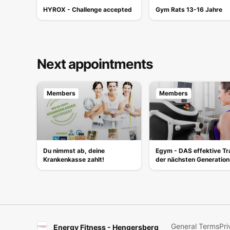
HYROX - Challenge accepted
Gym Rats 13-16 Jahre
Next appointments
Members
Members
Du nimmst ab, deine
Egym - DAS effektive Tr
Krankenkasse zahlt!
der nächsten Generation
General Terms
Pri
Energy Fitness - Hengersberg