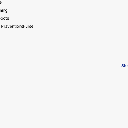
e
ning
ebote
 Präventionskurse
Sho