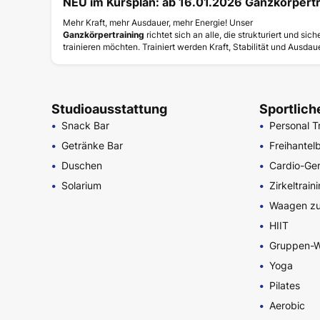
NEU im Kursplan: ab 16.01.2026 Ganzkörpertr
Mehr Kraft, mehr Ausdauer, mehr Energie! Unser
Ganzkörpertraining
richtet sich an alle, die strukturiert und sich
trainieren möchten. Trainiert werden Kraft, Stabilität und Ausdaue
effektiv, abwechslungsreich und für jedes Fitnesslevel geeignet.
Kraft & Stabilität ✔️ Ausdauer & Koordination ✔️ Für Einsteiger &
Fortgeschrittene ✔️ Fokus: Grundlagen & Technik
👉 Jetzt in deinen Kursen anmelden & ganzheitlich trainieren!
Studioausstattung
Sportlic
Snack Bar
Personal T
Getränke Bar
Freihantel
Duschen
Cardio-Ge
Solarium
Zirkeltrain
Waagen zu
HIIT
Gruppen-W
Yoga
Pilates
Aerobic