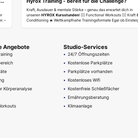
aining🔥
Hyrox Training - bereit für die Challenge?
Kraft, Ausdauer & mentale Stärke – genau das erwartet dich in
er
unseren
HYROX Kursstunden
! 🏃‍♂️ Functional Workouts 🏋️‍♀️ Kraft 
r. –
Conditioning 🔥 Wettkampfnahe Trainingsformate Egal ob Einstei
 ✔️
oder Wettkampf-Athlet – wir bringen dich auf dein nächstes Level
👉
Jetzt Platz sichern & Gas geben!
ab SOFORT in deinen Kursen buchbar...
he Angebote
Studio-Services
raining
24/7 Öffnungszeiten
bereich
Kostenlose Parkplätze
räte
Parkplätze vorhanden
ing
Kostenloses Wifi
r Körperanalyse
Kostenfreie Schließfächer
Ernährungsberatung
orkouts
Klimaanlage