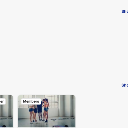
Sho
Sho
fer
Members