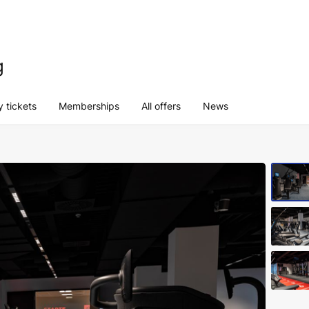
g
 tickets
Memberships
All offers
News