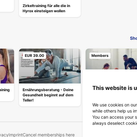
Zirkeltraining für alle die in
Hyrox einsteigen wollen
Sho
EUR 39.00
Members
This website is 
aining
Ernährungsberatung - Deine
Flexx - Verbessere deine
Gesundheit beginnt auf dem
Mobilität
Teller!
We use cookies on our
while others help us i
You can access your s
always deselect cookies
vacy
Imprint
Cancel memberships here