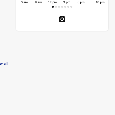
6 am
9 am
12 pm
3 pm
6 pm
10 pm
w all