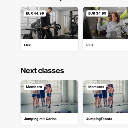
EUR 44.99
EUR 34.99
Flex
Plus
Next classes
Members
Members
Jumping mit Carina
JumpingTabata