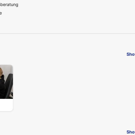
sberatung
e
Sho
Sho