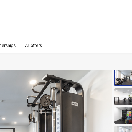
erships
All offers